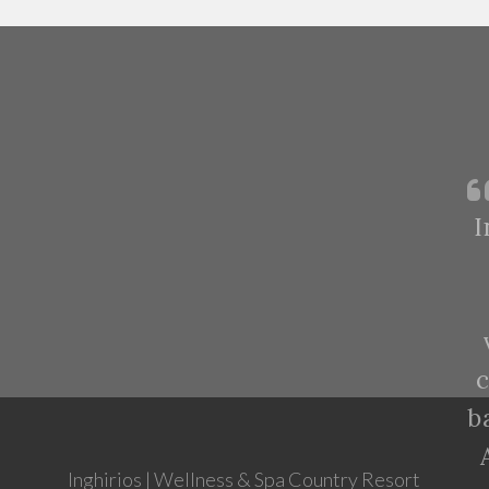
I
c
b
Inghirios | Wellness & Spa Country Resort