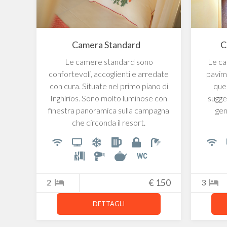
Camera Standard
C
Le camere standard sono
Le car
confortevoli, accoglienti e arredate
pavime
con cura. Situate nel primo piano di
que
Inghirios. Sono molto luminose con
sugge
finestra panoramica sulla campagna
gen
che circonda il resort.
2
€
150
3
DETTAGLI