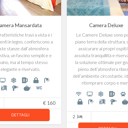
amera Mansardata
Camera Deluxe
atteristiche travi a vista e i
Le Camere Deluxe sono po
nti in legno, conferiscono a
piano terra della struttura, 
ste stanze dall’atmosfera
assicurare ai propri ospiti 
stiva, un fascino semplice e
assoluta tranquillità e riser
uino, ma al tempo stesso
la soluzione ottimale per g
elegante e riservato.
pieno dell’atmosfera rilas
dell’ambiente circostante. Id
ritemprare corpo e men
€
160
DETTAGLI
2