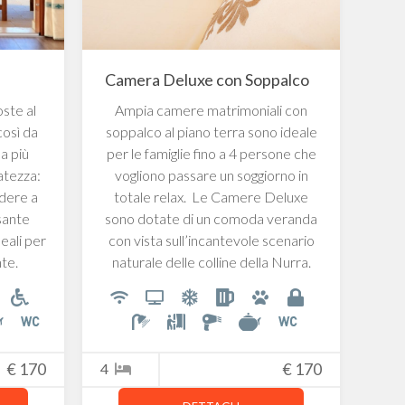
Camera Deluxe con Soppalco
ste al
Ampia camere matrimoniali con
Eleg
così da
soppalco al piano terra sono ideale
do
la più
per le famiglie fino a 4 persone che
vatezza:
vogliono passare un soggiorno in
g
odere a
totale relax. Le Camere Deluxe
dis
sante
sono dotate di un comoda veranda
eali per
con vista sull’incantevole scenario
te.
naturale delle colline della Nurra.
2
€
170
4
€
170