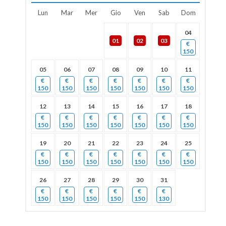
Lun
Mar
Mer
Gio
Ven
Sab
Dom
04
01
02
03
€
150
05
06
07
08
09
10
11
€
€
€
€
€
€
€
150
150
150
150
150
150
150
12
13
14
15
16
17
18
€
€
€
€
€
€
€
150
150
150
150
150
150
150
19
20
21
22
23
24
25
€
€
€
€
€
€
€
150
150
150
150
150
150
150
26
27
28
29
30
31
€
€
€
€
€
€
150
150
150
150
150
130