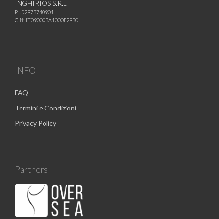
INGHIRIOS S.R.L.
P.I. 02973740901
CIN: IT090003A1000F2930
INFO
FAQ
Termini e Condizioni
Privacy Policy
Partners