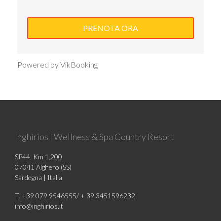
Powered by VikBooking
Inghirios | Wellness & Spa Country Resort
SP44, Km 1,200
07041 Alghero (SS)
Sardegna | Italia
T. +39 079 9546555/ + 39 3451596232
info@inghirios.it