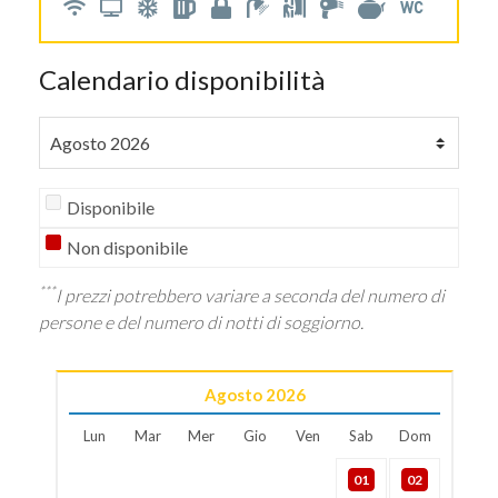
Calendario disponibilità
Disponibile
Non disponibile
***
I prezzi potrebbero variare a seconda del numero di
persone e del numero di notti di soggiorno.
Agosto
2026
Lun
Mar
Mer
Gio
Ven
Sab
Dom
01
02